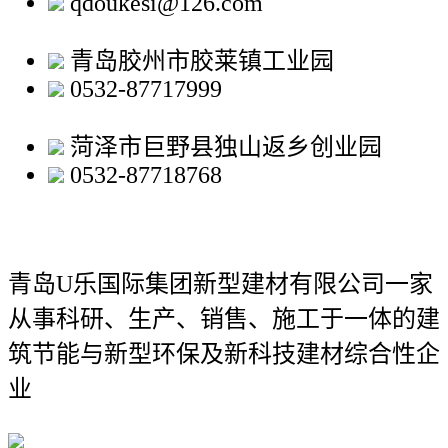
qdoukesi@126.com
青岛胶州市胶莱镇工业园
0532-87717999
菏泽市巨野县独山返乡创业园
0532-87718768
青岛U乐国际集团新型建材有限公司
一家
从事科研、生产、销售、施工于一体的建
筑节能与新型环保及新科技建材综合性企
业