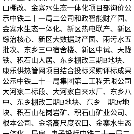
山棚改、金寨水生态一体化项目部询价公
示中铁二十一局二公司和政智能财产园、
金寨水生态一体化、新区热电联产、新区
综治核心、新区大数据财产园、雨污水五
批次、东乡三中宿舍楼、新区中试、天陇
铁、积石山人居、东乡棚改三期B地块、
康乐供热管网项目结合投标采购评标成果
公示中铁二十一局集团第二工程无限公司
大河家二标段、大河家自来水厂、东乡八
中、东乡棚改三期B地块、东乡一期3#地
块、积石山花岗岩矿、积石山矿业公司、
根本公司、金塔高尺度农田、金寨水生态
一体化、局房...电子投标中铁二十一局二