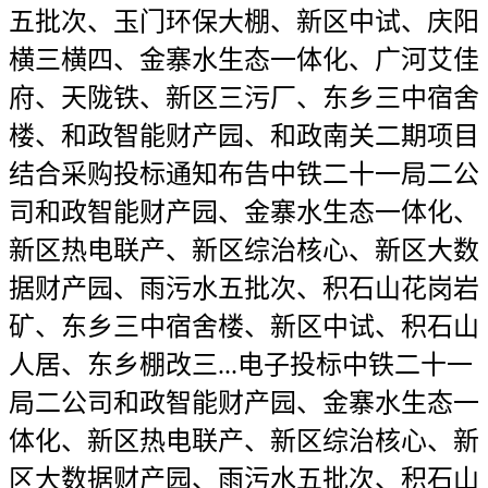
五批次、玉门环保大棚、新区中试、庆阳
横三横四、金寨水生态一体化、广河艾佳
府、天陇铁、新区三污厂、东乡三中宿舍
楼、和政智能财产园、和政南关二期项目
结合采购投标通知布告中铁二十一局二公
司和政智能财产园、金寨水生态一体化、
新区热电联产、新区综治核心、新区大数
据财产园、雨污水五批次、积石山花岗岩
矿、东乡三中宿舍楼、新区中试、积石山
人居、东乡棚改三...电子投标中铁二十一
局二公司和政智能财产园、金寨水生态一
体化、新区热电联产、新区综治核心、新
区大数据财产园、雨污水五批次、积石山