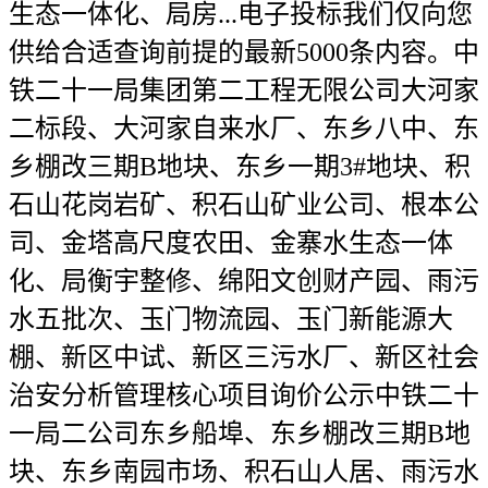
生态一体化、局房...电子投标我们仅向您
供给合适查询前提的最新5000条内容。中
铁二十一局集团第二工程无限公司大河家
二标段、大河家自来水厂、东乡八中、东
乡棚改三期B地块、东乡一期3#地块、积
石山花岗岩矿、积石山矿业公司、根本公
司、金塔高尺度农田、金寨水生态一体
化、局衡宇整修、绵阳文创财产园、雨污
水五批次、玉门物流园、玉门新能源大
棚、新区中试、新区三污水厂、新区社会
治安分析管理核心项目询价公示中铁二十
一局二公司东乡船埠、东乡棚改三期B地
块、东乡南园市场、积石山人居、雨污水