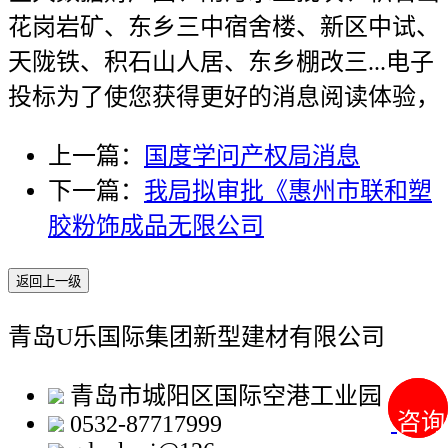
花岗岩矿、东乡三中宿舍楼、新区中试、
天陇铁、积石山人居、东乡棚改三...电子
投标为了使您获得更好的消息阅读体验，
上一篇：
国度学问产权局消息
下一篇：
我局拟审批《惠州市联和塑
胶粉饰成品无限公司
返回上一级
青岛U乐国际集团新型建材有限公司
青岛市城阳区国际空港工业园
咨询
咨询
0532-87717999