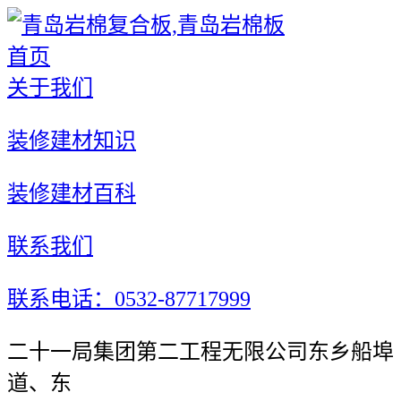
首页
关于我们
装修建材知识
装修建材百科
联系我们
联系电话：0532-87717999
二十一局集团第二工程无限公司东乡船埠
道、东