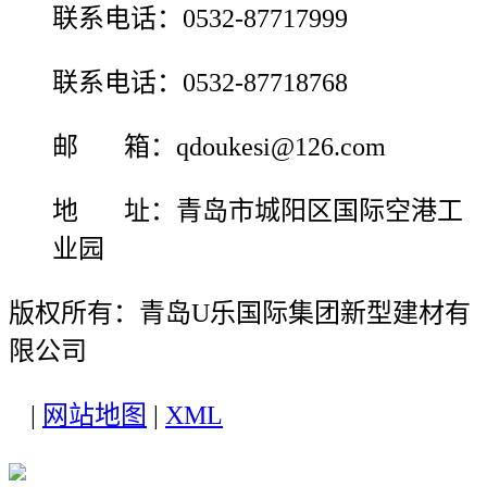
联系电话：0532-87717999
联系电话：0532-87718768
邮 箱：qdoukesi@126.com
地 址：青岛市城阳区国际空港工
业园
版权所有：青岛U乐国际集团新型建材有
限公司
|
网站地图
|
XML