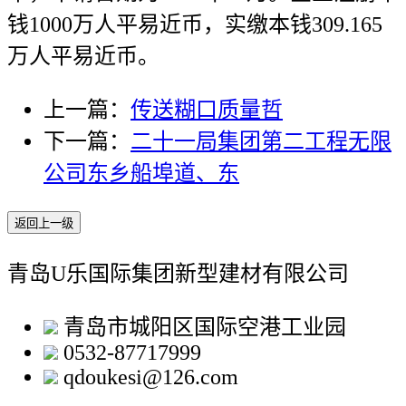
钱1000万人平易近币，实缴本钱309.165
万人平易近币。
上一篇：
传送糊口质量哲
下一篇：
二十一局集团第二工程无限
公司东乡船埠道、东
返回上一级
青岛U乐国际集团新型建材有限公司
青岛市城阳区国际空港工业园
0532-87717999
qdoukesi@126.com