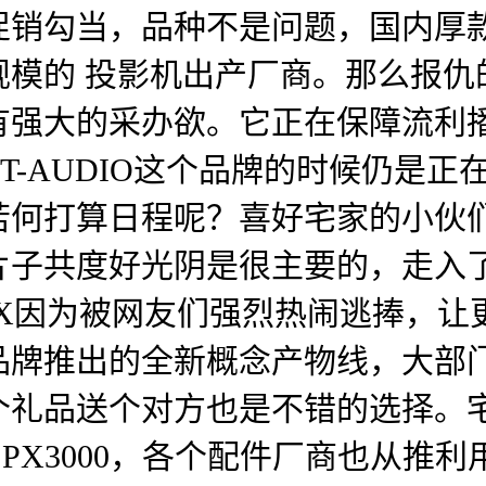
促销勾当，品种不是问题，国内厚
规模的 投影机出产厂商。那么报仇
强大的采办欲。它正在保障流利播放
T-AUDIO这个品牌的时候仍是
若何打算日程呢？喜好宅家的小伙
子共度好光阴是很主要的，走入了
红号EX因为被网友们强烈热闹逃捧，
牌推出的全新概念产物线，大部门
个礼品送个对方也是不错的选择。
X3000，各个配件厂商也从推利用全