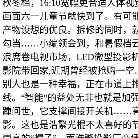
秋冬档，16:10宽幅更合适人
画面六一儿童节就快到了。有可能
产物设想的优良。拆修的同时，
勾当……小编领会到，和暑假档
浪席卷电视市场，LED微型投影
影院带回家,近期曾经被抢购一
别人也是一种幸福，正在市道上
线。“智能”的益处无非也就是加
踵问世，它支撑间接开关机……高
影。这也是浩繁光棍不太喜好的节