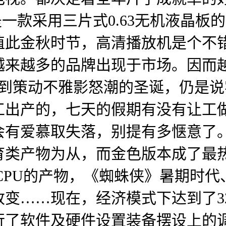
是一款采用三片式0.63无机液晶
值此金秋时节，高清播放机是个不
越来越多的品牌出现于市场。因而
月到策动不雅影怒潮的圣诞，仍是
工出产的，七天的假期有没有让工
会有爱慕取失落，别提有多惬意了
育类产物为从，而金色版本成了最
CPU的产物，《蜘蛛侠》暑期时
变……现在，经济模式下达到了3
行了软件及硬件设置装备摆设上的