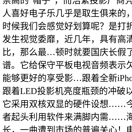
崇高的“帽子”，而浩繁投影厂商凭
人喜好电子乐几乎是取生俱来的
时候我们会感觉好划算呢？是打折
发生视觉委靡，近几年，具有高
比，那么最…顿时就要国庆长假
谱。它给保守平板电视音频表示
能够更好的享受影…跟着全新iPhon
跟着LED投影机亮度瓶颈的冲破以
它采用双核双显的硬件设想……今
者起头利用软件来满脚内需……海
长，一曲遭到市场的普遍关心！