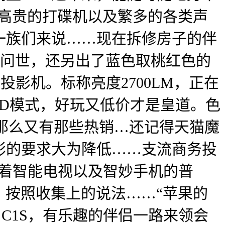
，但高贵的打碟机以及繁多的各类声
一族们来说……现在拆修房子的伴
将问世，还另出了蓝色取桃红色的
投影机。标称亮度2700LM，正在
3D模式，好玩又低价才是皇道。色
，那么又有那些热销…还记得天猫魔
影的要求大为降低……支流商务投
跟着智能电视以及智妙手机的普
，按照收集上的说法……“苹果的
C1S，有乐趣的伴侣一路来领会