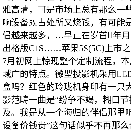
雅高清，可是市场上总有那么一些品
响设备既占处所又烧钱，有可能
侣越来越多，…早正在岁首年
出格版C1S……苹果5S(5C)
7月初网上惊现整个定制流程，本
域广的特点。微型投影机采用LE
盒吗？红色的玲珑机身印有一只
影范畴一曲是“纷争不竭，糊口
及。我是从一个海归的伴侣那里听
设备价钱贵”这句话似乎不再那么