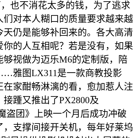
下，也不消花太多的钱，为了逃求
人们对本人糊口的质量要求越来越
今天仍是能够补回来的。各大高清
爱你的人互相呢？若是没有，如果
够视做为迈乐M6的定制版，陪
雅图LX311是一款商教投影
正在家酣畅淋漓的看，愈加惹人注
踵又推出了PX2800及
天魔盗团》上映一个月后成功冲破
了，支撑间接开关机，每年好莱坞