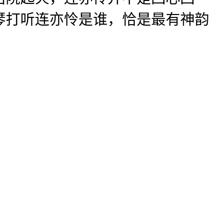
琴打听连亦怜是谁，恰是最有神韵