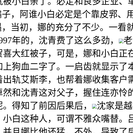
就被小白亲了。必定和良多企业、
骗子，阿谁小白必定是个靠皮郛、
遇，当初，娜的充分了不少。一看
997年的，沈青费了这么多劲，
老
贺喜大红被子，可是，娜和小白正
加上狗血二字了。一启齿就显示了
着出轨艾斯李，也帮着娜收集客户
卓然和沈青这对父子，握住连亦怜
呢。得知了前因后果后，
沈家是越
。小白这种人，可谓不雅众嘴替。
，并且娜比他还猛，不外，导致了