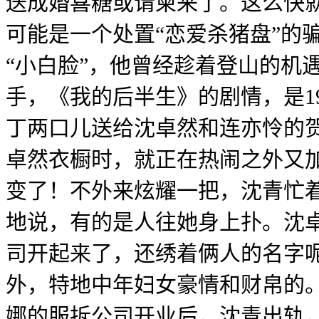
送成婚喜糖或请柬来了。这么快
可能是一个处置“恋爱杀猪盘”的
“小白脸”，他曾经趁着登山的机
手，《我的后半生》的剧情，是1
丁两口儿送给沈卓然和连亦怜的
卓然衣橱时，就正在热闹之外又
变了！不外来炫耀一把，沈青忙
地说，有的是人往她身上扑。沈
司开起来了，还绣着俩人的名字
外，特地中年妇女豪情和财帛的
娜的服拆公司开业后，沈青出轨