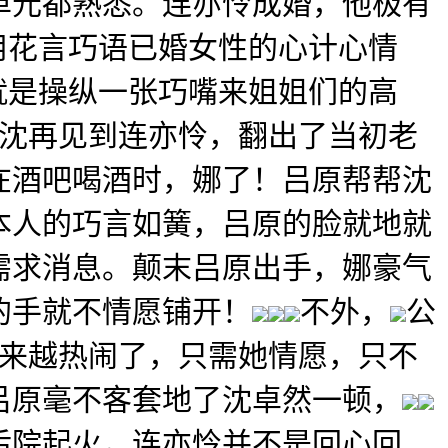
单元都熟悉。连亦怜成婚，他极有
用花言巧语已婚女性的心计心情
就是操纵一张巧嘴来姐姐们的高
沈再见到连亦怜，翻出了当初老
在酒吧喝酒时，娜了！吕原帮帮沈
本人的巧言如簧，吕原的脸就地就
需求消息。颠末吕原出手，娜豪气
的手就不情愿铺开！
不外，
公
来越热闹了，只需她情愿，只不
吕原毫不客套地了沈卓然一顿，
后院起火，连亦怜并不是回心回