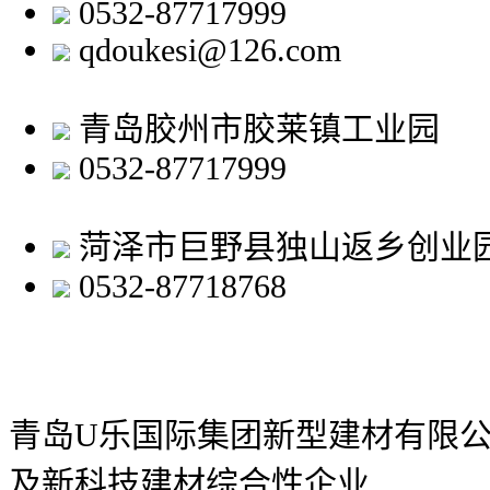
0532-87717999
qdoukesi@126.com
青岛胶州市胶莱镇工业园
0532-87717999
菏泽市巨野县独山返乡创业
0532-87718768
青岛U乐国际集团新型建材有限
及新科技建材综合性企业