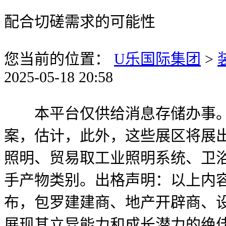
配合切磋需求的可能性
您当前的位置：
U乐国际集团
>
2025-05-18 20:58
本平台仅供给消息存储办事。B
案，估计，此外，这些展区将展
照明、贸易取工业照明系统、卫
手产物类别。出格声明：以上内容
布，包罗建建商、地产开辟商、设
展现其立异能力和成长潜力的绝佳舞