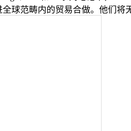
进全球范畴内的贸易合做。他们将