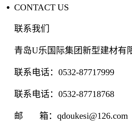
CONTACT US
联系我们
青岛U乐国际集团新型建材有
联系电话：0532-87717999
联系电话：0532-87718768
邮 箱：qdoukesi@126.com