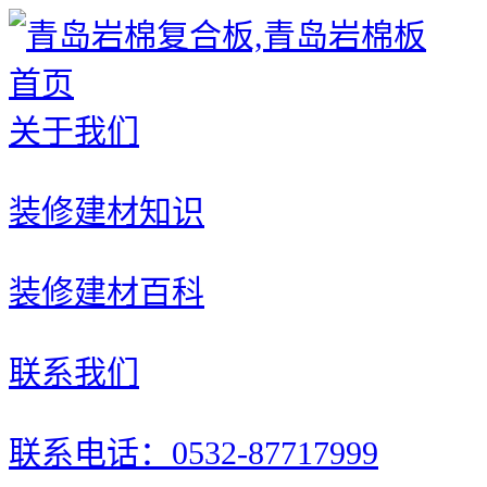
首页
关于我们
装修建材知识
装修建材百科
联系我们
联系电话：0532-87717999