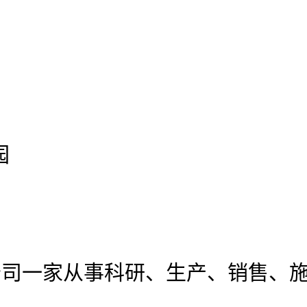
园
公司
一家从事科研、生产、销售、