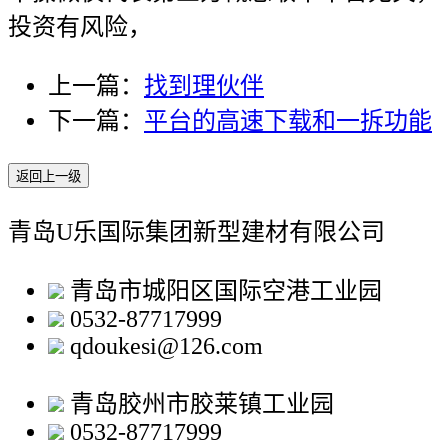
投资有风险，
上一篇：
找到理伙伴
下一篇：
平台的高速下载和一拆功能
返回上一级
青岛U乐国际集团新型建材有限公司
青岛市城阳区国际空港工业园
0532-87717999
qdoukesi@126.com
青岛胶州市胶莱镇工业园
0532-87717999