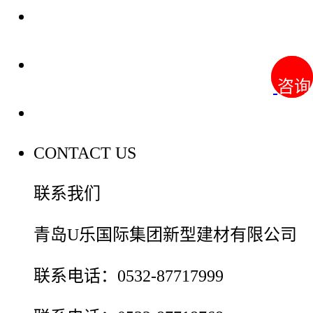
装修建材知识
装修建材百科
咨询
咨询
联系我们
CONTACT US
联系我们
青岛U乐国际集团新型建材有限公司
联系电话：0532-87717999