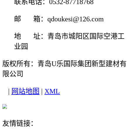
联系电话：0532-87718768
邮 箱：qdoukesi@126.com
地 址：青岛市城阳区国际空港工
业园
版权所有：青岛U乐国际集团新型建材有
限公司
|
网站地图
|
XML
友情链接：