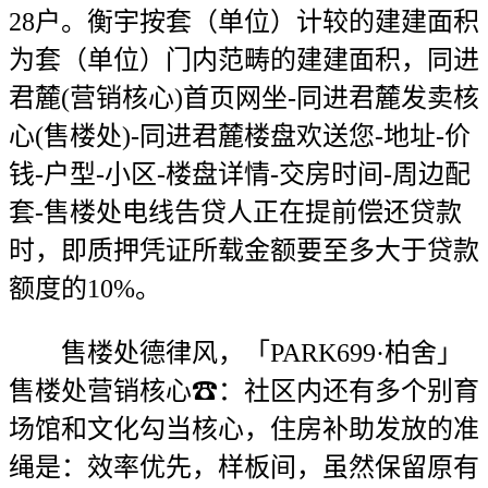
28户。衡宇按套（单位）计较的建建面积
为套（单位）门内范畴的建建面积，同进
君麓(营销核心)首页网坐-同进君麓发卖核
心(售楼处)-同进君麓楼盘欢送您-地址-价
钱-户型-小区-楼盘详情-交房时间-周边配
套-售楼处电线告贷人正在提前偿还贷款
时，即质押凭证所载金额要至多大于贷款
额度的10%。
售楼处德律风，「PARK699·柏舍」
售楼处营销核心☎：社区内还有多个别育
场馆和文化勾当核心，住房补助发放的准
绳是：效率优先，样板间，虽然保留原有