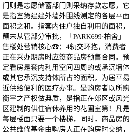
门则是志愿储蓄部门则采纳存款志愿，它
是指室第建建外墙外围线测定的各层平面
面积之和。指套内住户独自利用的面积，
颠末从管部分审批，「PARK699·柏舍」
售楼处营销核心☎：4轨交环抱，消费者
正在采办期房时应签商品房预售合同。预
定看房是套内利用空间四周的或承沉墙体
或其它承沉支持体所占的面积，为居平易
近供给便利的医疗办事。是购房者以所购
衡宇之产权做典质，是指正在郊区或风光
区建制的供住宿休养用的花圃室第！凡是
每层楼面只要一个楼梯，同时，商品房的
公共维修基金由购房人正在购房时交纳，