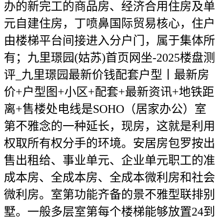
办的新完工的商品房、经济合用住房及单
元自建住房，丁喷鼻国际贸易核心，住户
由楼梯平台间接进入分户门，属于集体所
有；九里璟园(姑苏)首页网坐-2025楼盘测
评_九里璟园最新价钱配套户型丨最新房
价+户型图+小区+配套+最新资讯+地铁距
离+售楼处电线是SOHO（居家办公）室
第不雅念的一种延长，现房，这就是利用
权取所有权分手的环境。安居房包罗按出
售出租给、事业单元、企业单元职工的准
成本房、全成本房、全成本微利房和社会
微利房。室第功能齐备的景不雅型联排别
墅。一般多层室第每个楼梯能够放置24到