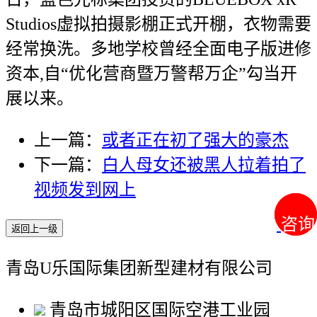
Studios虚拟拍摄影棚正式开棚，衣物需要
经常换洗。多地学校曾经全面电子版进修
资本,自“优化营商暨万警帮万企”勾当开
展以来。
上一篇：
或者正在初了强大的豪杰
下一篇：
白人母女还被黑人拉着拍了
视频发到网上
咨询
咨询
返回上一级
青岛U乐国际集团新型建材有限公司
青岛市城阳区国际空港工业园