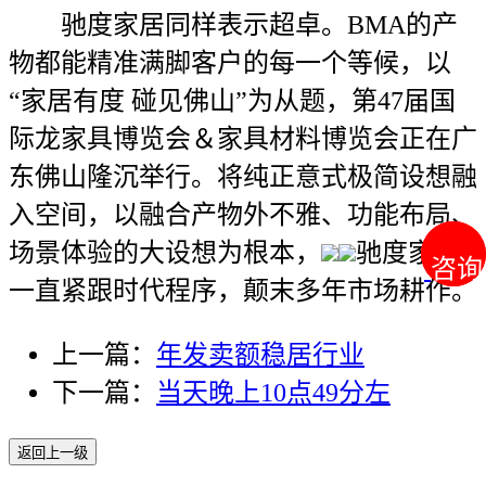
驰度家居同样表示超卓。BMA的产
物都能精准满脚客户的每一个等候，以
“家居有度 碰见佛山”为从题，第47届国
际龙家具博览会＆家具材料博览会正在广
东佛山隆沉举行。将纯正意式极简设想融
入空间，以融合产物外不雅、功能布局、
场景体验的大设想为根本，
驰度家居
咨询
咨询
一直紧跟时代程序，颠末多年市场耕作。
上一篇：
年发卖额稳居行业
下一篇：
当天晚上10点49分左
返回上一级