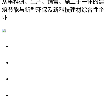
从事科研、生产、销售、施工于一体的建
筑节能与新型环保及新科技建材综合性企
业
关于我们
装修建材知识
装修建材百科
联系我们