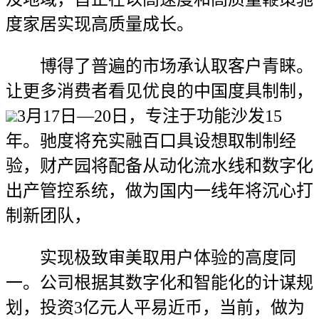
度家居实现高质量成长。
博得了普遍的市场承认取客户青睐。
让更多消费者看见优良的中国度具制制，
3月17日—20日，专注于功能沙发15
年。驰度将充实融百口具设想取制制经
验，财产园将配备从动化流水线和数字化
出产管控系统，做为国内一线年将沉心打
制新团队，
实现极致审美取用户体验的高度同
一。公司根据其数字化和智能化的计谋规
划，投资3亿元人平易近币，当前，做为